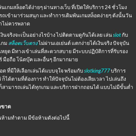
่นเกมสล็อตได้ง่ายๆ ผ่านทางเว็บ ที่เปิดให้บริการ
24
ชั่วโมง
ถเข้ามาร่วมสนุก และทำการเดิมพันเกมสล็อตง่ายๆ ดังนั้นวัน
มค่าไม่ควรพลาด
้เงินจริงจะเป็นอย่างไรบ้าง ไปติดตามดูกันได้เลย เล่น
slot
กับ
นเกม
สล็อตเว็บตรง
ไม่ผ่านเอเย่นต์ แตกง่ายได้เงินจริง ปัจจุบัน
หยุด มีทางเข้าเล่นที่สะดวกสบาย มีระบบปฏิบัติการที่รับรอง
 มือถือ โน้ตบุ๊ค และอื่นๆ อีกมากมาย
ที่มีให้เลือกเล่นได้แบบจุใจ พร้อมกับ
slotking777
บริการ
ได้ตามที่ต้องการ ทำให้ปัจจุบันไม่ต้องเสียเวลา ไปเล่นถึง
า ก็สามารถเล่นได้ทุกเกม และบริการฝากถอนได้ แบบไม่มีขั้นต่ำ
็ดขาด
นห้ามทำตาม มีข้อห้ามดังต่อไปนี้