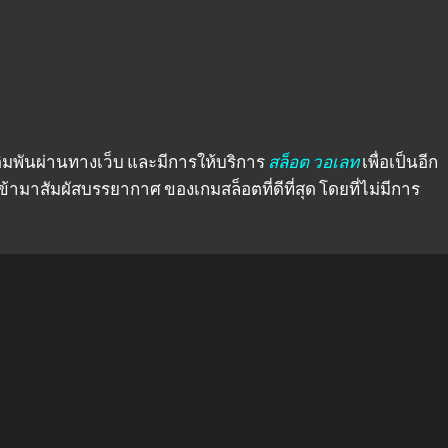
เดิมพันผ่านทางเว็บ และมีการให้บริการ
สล็อต วอเลท
เพื่อเป็นอีก
้ามาสัมผัสบรรยากาศ ของเกมสล็อตที่ดีที่สุด โดยที่ไม่มีการ