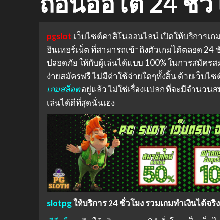
ถอนออโต้ 24 ชั่ว
pgslot
เว็บไซต์คาสิโนออนไลน์ เปิดให้บริการเก
อินเทอร์เน็ต ที่สามารถเข้าถึงตัวเกมได้ตลอด 24 
ปลอดภัย ให้กับผู้เล่นได้แบบ 100% ในการสมัครสม
ง่ายสมัครฟรี ไม่มีค่าใช้จ่ายใดๆทั้งสิ้น ด้วยเว็บไซต
เกมสล็อต
อยู่แล้ว ไม่ใช่เรื่องแปลก ที่จะมีจำนวนส
เล่นได้ดีที่สุดนั่นเอง
slotpg
ให้บริการ 24 ชั่วโมง รวมเกมทำเงินได้จริง