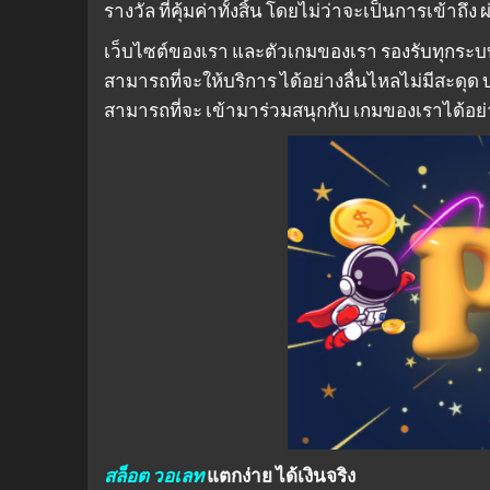
รางวัล ที่คุ้มค่าทั้งสิ้น โดยไม่ว่าจะเป็นการเข้า
เว็บไซต์ของเรา และตัวเกมของเรา รองรับทุกระบบ
สามารถที่จะให้บริการ ได้อย่างลื่นไหลไม่มีสะดุด บ
สามารถที่จะ เข้ามาร่วมสนุกกับ เกมของเราได้อ
สล็อต วอเลท
แตกง่าย ได้เงินจริง