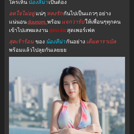
ใครเห็น
น้องลีน่า
เป็นต้อง
อดใจไม่อยู่
แน่ๆ
หลงรัก
กันไปเป็นแถวๆ อย่าง
แน่นอน
duunom.
พร้อม
แจกวาร์ป
ให้เพื่อนๆทุกคน
เข้าไปเสพผลงาน
สุดแจ่ม
สุดเพอร์เฟค
สุดเร้าร้อน
ของ
น้องลีน่า
กันอย่าง
เต็มคาราเบ้ล
พร้อมแล้วไปลุยกันเลยยย