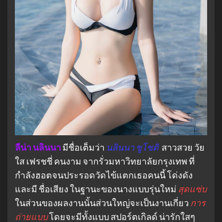
ลีน่า นลินนา
มีชื่อเต็มว่า
นลินนา ชูโชติ
สาวสวย วัย
ใส เฟรชชี่ คนงาม จากรั่วมหาวิทยาลัยกรุงเทพ ที่
กำลังฮอตจนประรอดวัดไข้แตกเธอคนนี้ โด่งดัง
และมี ชื่อเสียง ในฐานะของนางแบบรุ่นใหม่
สุดแซ่บ
ในส่วนของผลงานนั้นส่วนใหญ่จะเป็นงานเกี่ยว
การ
ถ่ายแบบ
โดยจะมีทั้งแบบ สปอร์ตเกิลด์ น่ารักใสๆ