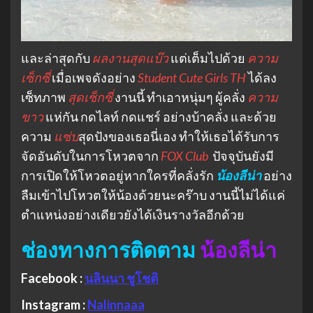
และล่าสุดกับ
ผลงานสุดแบ๊ว
แต่เต็มไปด้วย
ความ
เซ็กซี่
เมื่อเพจดังอย่าง
Student Cute Girls TH
ได้ลง
เซ็ทภาพ
สุดเซ็กซี่
งานนี้ ทำเอาหนุ่มๆ ผู้คลั่ง
ความ
ขาว
แห่กัน กดไลท์ กดแชร์ อย่างบ้าคลั่ง และด้วย
ความ
แซ่บ
สุดปังของเธอนี่เอง ทำให้เธอได้รับการ
จัดอันดับในการโหวตจาก
FOX Club
ปัจจุบันยังมี
การเปิดให้โหวตอยู่หากใครที่คลั่งรัก
น้องลีน่า
อย่าง
ลืมเข้าไปโหวตให้น้องด้วยนะคร๊าบ งานนี้ไม่ได้แค่
ตำแหน่งอย่างเดียวยังได้เงินรางวัลอีกด้วย
ช่องทางการติดตาม
น้องลีน่า
Facebook :
นลินนา ชูโชติ
Instagram :
Nalinnaaa