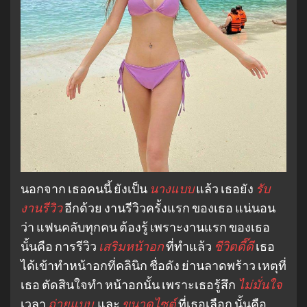
นอกจาก เธอคนนี้ ยังเป็น
นางแบบ
แล้ว เธอยัง
รับ
งานรีวิว
อีกด้วย งานรีวิวครั้งแรก ของเธอ แน่นอน
ว่า แฟนคลับทุกคน ต้องรู้ เพราะงานแรก ของเธอ
นั้นคือ การรีวิว
เสริมหน้าอก
ที่ทำแล้ว
ชีวิตดี๊ดี
เธอ
ได้เข้าทำหน้าอกที่คลินิก ชื่อดัง ย่านลาดพร้าว เหตุที่
เธอ ตัดสินใจทำ หน้าอกนั้น เพราะเธอรู้สึก
ไม่มั่นใจ
เวลา
ถ่ายแบบ
และ
ขนาดไซต์
ที่เธอเลือก นั้นคือ