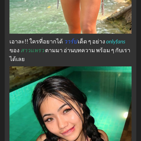
เอาละ!! ใครที่อยากได้
วาร์ป
เด็ด ๆ อย่าง
onlyfans
ของ
สาวแพรว
ตามมา อ่านบทความ พร้อม ๆ กับเรา
ได้เลย