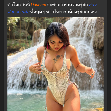
ทั่วโลก วันนี้
Duunom
จะพามา ทำความรู้จัก
สาว
สวย สายฝอ
ที่หนุ่ม ๆ ชาวไทย เราต้องรู้จักกับเธอ