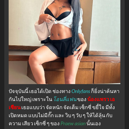
ปัจจุบันนี้ เธอได้เปิด ช่องทาง
Onlyfans
ก็ยิ่งน่าค้นหา
กันไปใหญ่ เพราะใน
โอนลี่แฟน
ของ
น้องแพรว เอ
เชียน
เธอแบบว่า จัดหนัก จัดเต็ม เซ็กซี่ ขยี้ใจ มีทั้ง
เปิดหมด แบบไม่มีกั๊ก และ วิบ ๆ วับ ๆ ให้ได้ลุ้น กับ
ความ เสียว เซ็กซี่ ๆ ของ
Praew asian
นั้นเอง