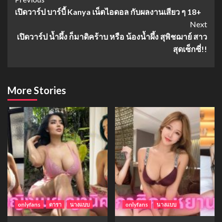
Continue
เปิดวาร์ป บาร์บี้ Kanya เน็ตไอดอล กับผลงานเสียว ๆ 18+
Reading
Next
เปิดวาร์ป น้ำผึ้ง ก็มาดิคร้าบ หรือ น้องน้ำผึ้ง สุพิชฌาย์ สาว
สุดเซ็กซี่!!
More Stories
onlyfans
ดารา
นางแบบ
onlyfans
นางแบบ