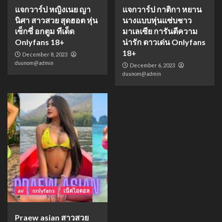
แจกวาร์ป หญิงเนย ญา
แจกวาร์ป กาติกา หยาน
นิศา สาวสวย สุดฮอต หุ่น
นางแบบหุ่นแซ่บชาว
เซ็กซี่ อกตูม ทีเด็ด
มาเลเซีย การันตีความ
Onlyfans 18+
น่ารัก ดาวเด่น Onlyfans
18+
December 8, 2023
duunom@admin
December 6, 2023
duunom@admin
av
onlyfans
เน็ตไอดอล
Praew asian สาวสวย