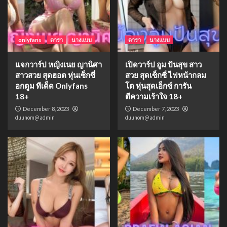
onlyfans
ดารา
นางแบบ
ดารา
นางแบบ
แจกวาร์ป หญิงเนย ญานิศา
เปิดวาร์ป อูม ปันสุข สาว
สาวสวย สุดฮอต หุ่นเซ็กซี่
สวย สุดเซ็กซี่ ไฟหน้ากลม
อกตูม ทีเด็ด Onlyfans
โต หุ่นสุดเอ็กซ์ การัน
18+
ตีความเร้าใจ 18+
December 8, 2023
December 7, 2023
duunom@admin
duunom@admin