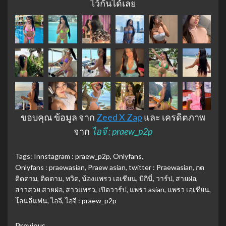
ไว้กันได้เลย
ขอบคุณ ข้อมูล จาก
Zeed X Zap
และ เครดิตภาพ
จาก
ไอจี : praew_p2p
Tags:
Innstagram : praew_p2p
,
Onlyfans
,
Onlyfans : praewasian
,
Praew asian
,
twitter : Praewasian
,
กด
ติดตาม
,
ติดตาม
,
ทวิต
,
น้องแพรว เอเชียน
,
บิกินี่
,
วาร์ป
,
สายฝอ
,
สาวสวย สายฝอ
,
สาวแพรว
,
เปิดวาร์ป
,
แพรว asian
,
แพรว เอเชียน
,
โอนลี่แฟน
,
ไอจี
,
ไอจี : praew_p2p
Previous