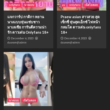
onlyfans
นางแบบ
av
onlyfans
เน็ตไอดอล
แจกวาร์ป กาติกา หยาน
Praew asian สาวสวย สุด
นางแบบหุ่นแซ่บชาว
เซ็กซี่ หุ่นสุดเอ็กซ์ ไฟหน้า
มาเลเซีย การันตีความน่า
กลมโต ดาวเด่น onlyfans
รัก ดาวเด่น Onlyfans 18+
18+
December 6, 2023
December 4, 2023
duunom@admin
duunom@admin
นางแบบ
เน็ตไอดอล