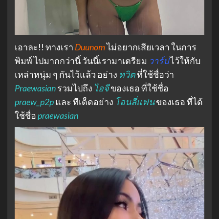
เอาละ!! ทางเรา
Duunom
ไม่อยากเสียเวลา ในการ
พิมพ์ ไปมากกว่านี้ วันนี้เรามาเตรียม
วาร์ป
ไว้ให้กับ
เหล่าหนุ่ม ๆ กันไว้แล้ว อย่าง
ทวิต
ที่ใช้ชื่อว่า
Praewasian
รวมไปถึง
ไอจี
ของเธอ ที่ใช้ชื่อ
praew_p2p
และ ทีเด็ดอย่าง
โอนลี่แฟน
ของเธอ ที่ได้
ใช้ชื่อ
praewasian