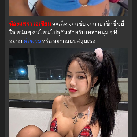
น้องแพรว เอเชียน
จะเด็ด จะแซ่บ จะสวย เซ็กซี่ ขยี้
ใจ หนุ่ม ๆ คนไหน ไปดูกัน สำหรับ เหล่าหนุ่ม ๆ ที่
อยาก
ติดตาม
หรือ อยากสนับสนุนเธอ