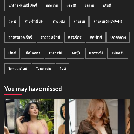
น่ารัก เฟรนด์ลี่ เซ็กซี่
บทความ
ประวัติ
ผลงาน
พริตตี้
วาร์ป
สวยเซ็กซี่ 18+
สวยแซ่บ
สาวสวย
สาวสวย ONLYFANS
สาวสวย สุดเซ็กซี่
สาวสวยเซ็กซี่
สาวเซ็กซี่
สุดเซ็กซี่
เครดิตภาพ
เซ็กซี่
เน็ตไอดอล
เปิดวาร์ป
เฟสบุ๊ค
แจกวาร์ป
แฟนคลับ
โลกออนไลน์
โอนลี่แฟน
ไอจี
You may have missed