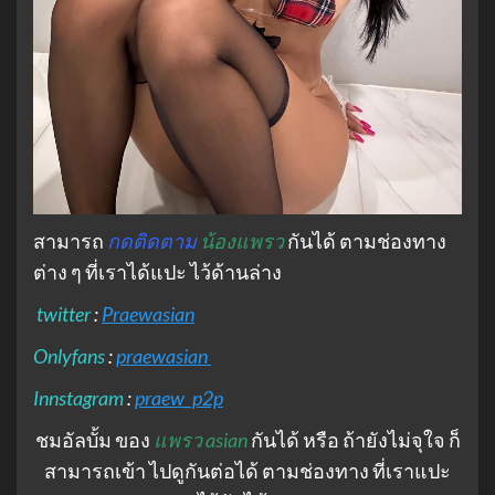
สามารถ
กดติดตาม
น้องแพรว
กันได้ ตามช่องทาง
ต่าง ๆ ที่เราได้แปะ ไว้ด้านล่าง
twitter
:
Praewasian
Onlyfans
:
praewasian
Innstagram
:
praew_p2p
ชมอัลบั้ม ของ
แพรว asian
กันได้ หรือ ถ้ายังไม่จุใจ ก็
สามารถเข้า ไปดูกันต่อได้ ตามช่องทาง ที่เราแปะ