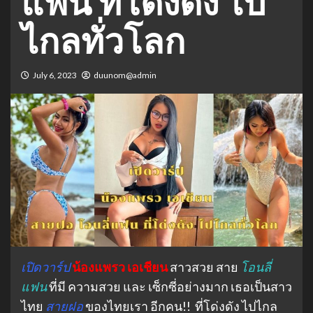
แฟน ที่โด่งดัง ไป
ไกลทั่วโลก
July 6, 2023
duunom@admin
เปิดวาร์ป
น้องแพรว เอเชียน
สาวสวย สาย
โอนลี่
แฟน
ที่มี ความสวย และ เซ็กซี่อย่างมาก เธอเป็นสาว
ไทย
สายฝอ
ของไทยเรา อีกคน!! ที่โด่งดัง ไปไกล