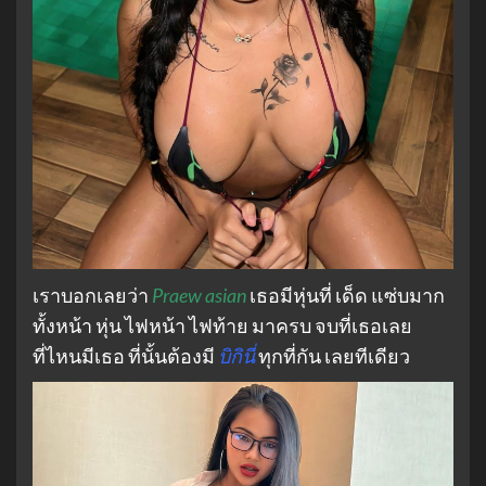
เราบอกเลยว่า
Praew asian
เธอมีหุ่นที่ เด็ด แซ่บมาก
ทั้งหน้า หุ่น ไฟหน้า ไฟท้าย มาครบ จบที่เธอเลย
ที่ไหนมีเธอ ที่นั้นต้องมี
บิกินี่
ทุกที่กัน เลยทีเดียว