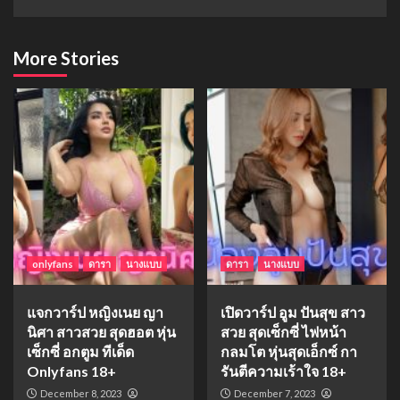
More Stories
onlyfans
ดารา
นางแบบ
ดารา
นางแบบ
แจกวาร์ป หญิงเนย ญา
เปิดวาร์ป อูม ปันสุข สาว
นิศา สาวสวย สุดฮอต หุ่น
สวย สุดเซ็กซี่ ไฟหน้า
เซ็กซี่ อกตูม ทีเด็ด
กลมโต หุ่นสุดเอ็กซ์ กา
Onlyfans 18+
รันตีความเร้าใจ 18+
December 8, 2023
December 7, 2023