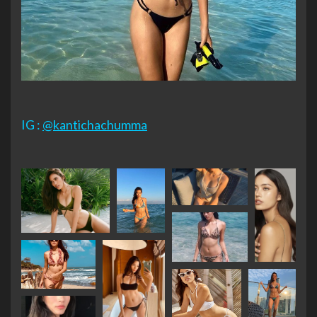
IG :
@kantichachumma