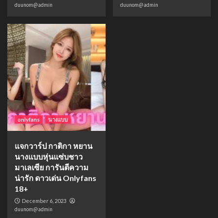
duunom@admin
duunom@admin
onlyfans
นางแบบ
แจกวาร์ป กาติกา หยาน
นางแบบหุ่นแซ่บชาว
มาเลเซีย การันตีความ
น่ารัก ดาวเด่น Onlyfans
18+
December 6, 2023
duunom@admin