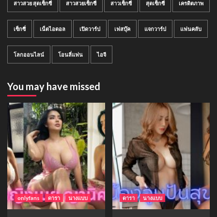
สาวสวย สุดเซ็กซี่
สาวสวยเซ็กซี่
สาวเซ็กซี่
สุดเซ็กซี่
เครดิตภาพ
เซ็กซี่
เน็ตไอดอล
เปิดวาร์ป
เฟสบุ๊ค
แจกวาร์ป
แฟนคลับ
โลกออนไลน์
โอนลี่แฟน
ไอจี
You may have missed
onlyfans
ดารา
นางแบบ
ดารา
นางแบบ