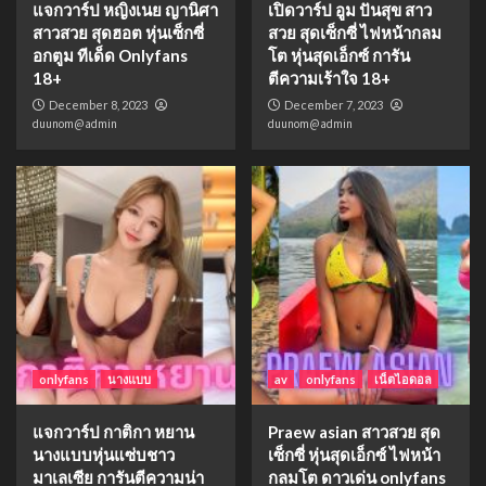
แจกวาร์ป หญิงเนย ญานิศา
เปิดวาร์ป อูม ปันสุข สาว
สาวสวย สุดฮอต หุ่นเซ็กซี่
สวย สุดเซ็กซี่ ไฟหน้ากลม
อกตูม ทีเด็ด Onlyfans
โต หุ่นสุดเอ็กซ์ การัน
18+
ตีความเร้าใจ 18+
December 8, 2023
December 7, 2023
duunom@admin
duunom@admin
onlyfans
นางแบบ
av
onlyfans
เน็ตไอดอล
แจกวาร์ป กาติกา หยาน
Praew asian สาวสวย สุด
นางแบบหุ่นแซ่บชาว
เซ็กซี่ หุ่นสุดเอ็กซ์ ไฟหน้า
มาเลเซีย การันตีความน่า
กลมโต ดาวเด่น onlyfans