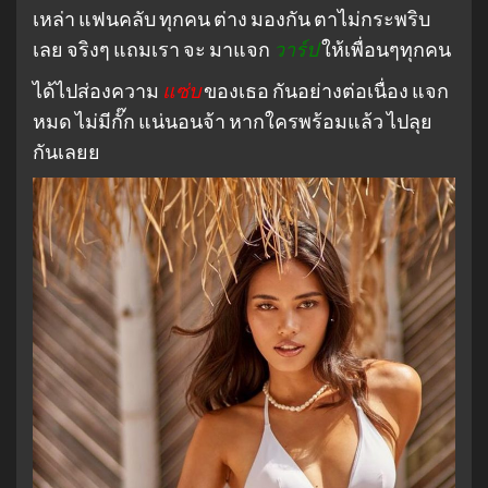
เหล่า แฟนคลับ ทุกคน ต่าง มองกัน ตาไม่กระพริบ
เลย จริงๆ แถมเรา จะ มาแจก
วาร์ป
ให้เพื่อนๆทุกคน
ได้ไปส่องความ
แซ่บ
ของเธอ กันอย่างต่อเนื่อง แจก
หมด ไม่มีกั๊ก แน่นอนจ้า หากใครพร้อมแล้ว ไปลุย
กันเลยย