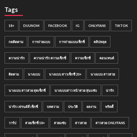
Tags
18+
DUUNOM
FACEBOOK
IG
ONLYFANS
TIKTOK
กดติดตาม
การถ่ายแบบ
การถ่ายแบบเซ็กซี่
คลิปหลุด
ความน่ารัก
ความน่ารัก ความเซ็กซี่
ความเซ็กซี่
คอนเทนต์
ติดตาม
นางแบบ
นางแบบ สาวเซ็กซี่ 20+
นางแบบ สาวสวย
นางแบบ สาวสวย สุดเซ็กซี่
นางแบบสาว หน้าสวย หุ่นแซ่บ
น่ารัก
น่ารัก เฟรนด์ลี่ เซ็กซี่
บทความ
ประวัติ
ผลงาน
พริตตี้
วาร์ป
สวยเซ็กซี่ 18+
สวยแซ่บ
สาวสวย
สาวสวย ONLYFANS