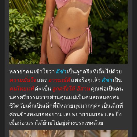
หลายๆคน เข้าใจว่า
ติช่า
เป็นลูกครึ่ง ที่เต็มไปด้วย
ความมั่นใจ
และ
อารมณ์ดี
แต่จริงๆแล้ว
ติช่า
เป็น
คนไทยแท้
ค่ะ เป็น
ลูกครึ่งใต้-อีสาน
คุณพ่อเป็นคน
นครศรีธรรมราช ส่วนคุณแม่เป็นคนสกลนครค่ะ
ชีวิตวัยเด็กเป็นเด็กที่มีหลายมุมมากๆค่ะ เป็นเด็กที่
ค่อนข้างทะเยอทะยาน เลยพยายามเยอะ และ ยิ่ง
เมื่อก่อนเราได้ย้ายไปอยู่ต่างประเทศด้วย