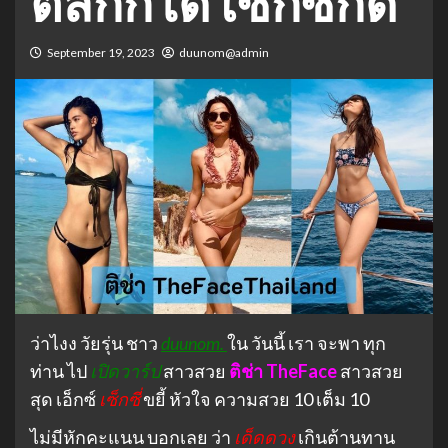
ตลกก็ได้ เซ็กซี่ก็ดี
September 19, 2023
duunom@admin
ว่าไงง วัยรุ่น ชาว
duunom.
ใน วันนี้ เรา จะพา ทุก
ท่าน ไป
เปิดวาร์ป
สาวสวย
ติช่า TheFace
สาวสวย
สุด เอ็กซ์
เซ็กซี่
ขยี้ หัวใจ ความสวย 10 เต็ม 10
ไม่มีหักคะแนน บอกเลย ว่า
เด็ดดวง
เกินต้านทาน