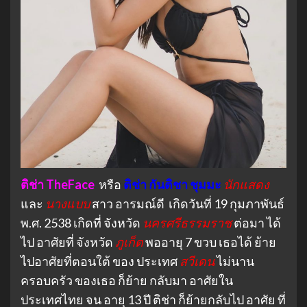
ติช่า TheFace
หรือ
ติช่า กันติชา ชุมมะ
นักแสดง
และ
นางแบบ
สาว อารมณ์ดี เกิดวันที่ 19 กุมภาพันธ์
พ.ศ. 2538 เกิดที่ จังหวัด
นครศรีธรรมราช​
ต่อมา ได้
ไป อาศัยที่ จังหวัด
ภูเก็ต
พออายุ 7 ขวบ เธอได้ ย้าย
ไปอาศัยที่ตอนใต้ ของ ประเทศ
สวีเดน
ไม่นาน
ครอบครัว ของเธอ ก็ย้าย กลับมา อาศัยใน
ประเทศไทย จน อายุ 13 ปี ติช่า ก็ย้ายกลับไป อาศัย ที่