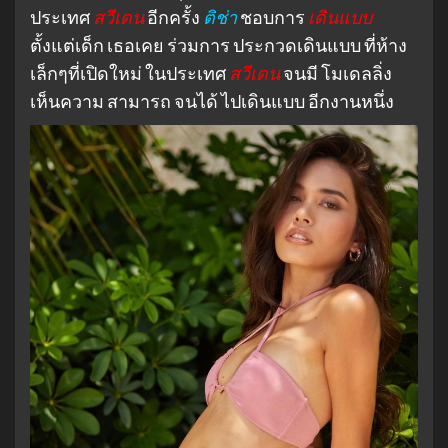
ประเทศ
สวีเดน
อีกครั้ง
ติช่า
ชอบการ
เดินแบบ
ตั้งแต่เด็ก เธอเคย ร่วมการ ประกวดเดินแบบ ที่ห้าง
เล็กๆที่เปิดใหม่ ในประเทศ
สวีเดน
จนมี โมเดลลิ่ง
เห็นความ สามารถ จนได้ ไปเดินแบบ อีกงานหนึ่ง