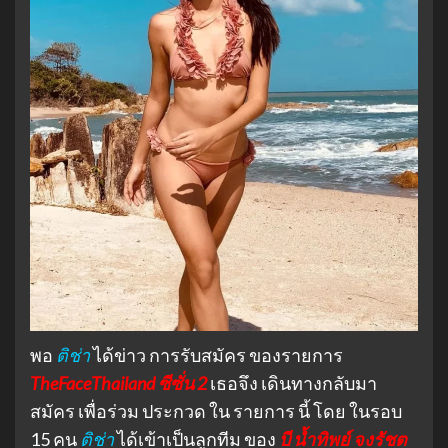
พอ
ติช่า
ได้ข่าว การรับสมัคร ของรายการ
TheFaceThailand ซีซั่น 2
เธอจึง เดินทางกลับมา
สมัคร เพื่อร่วม ประกวด ใน รายการ นี้ โดย ในรอบ
15 คน
ติช่า
ได้เข้าเป็นลูกทีม ของ
บี น้ำทิพย์ จงรัชต