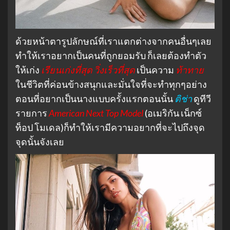
ด้วยหน้าตารูปลักษณ์ที่เราแตกต่างจากคนอื่นๆเลย
ทำให้เราอยากเป็นคนที่ถูกยอมรับ ก็เลยต้องทำตัว
ให้เก่ง
เรียนเก่งที่สุด
วิ่งเร็วที่สุด
เป็นความ
ท้าทาย
ในชีวิตที่ค่อนข้างสนุกและมั่นใจที่จะทำทุกๆอย่าง
ตอนที่อยากเป็นนางแบบครั้งแรกตอนนั้น
ติช่า
ดูทีวี
รายการ
American Next Top Model
(อเมริกัน เน็กซ์
ท็อป โมเดล)ก็ทำให้เรามีความอยากที่จะไปถึงจุด
จุดนั้นจังเลย