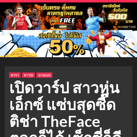
ดารา
ดาวรุ่ง
นางแบบ
เปิดวาร์ป สาวหุ่น
เอ็กซ์ แซ่บสุดซี๊ด
ติช่า TheFace