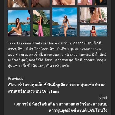
Tags:
Duunom
,
TheFaceThailand ซีซั่น 2
,
การถ่ายแบบเซ็กซี่
,
ดารา
,
ติช่า
,
ติช่า TheFace
,
ติช่า กันติชา ชุมมะ
,
นางแบบ
,
นาง
แบบ สาวสวย สุดเซ็กซี่
,
นางแบบสาว หน้าสวย หุ่นแซ่บ
,
บี น้ำทิพย์
จงรัชตวิบูลย์
,
ลูกครึ่งใต้-อีสาน
,
สาวสวย สุดเซ็กซี่
,
สาวสวย อกตูม
หุ่นแซ่บ
,
เซ็กซี่
,
เดินแบบ
,
เปิดวาร์ป
,
แซ่บ
Continue
Previous
เปิดวาร์ป สาวหุ่นเอ็กซ์ บันนี่ ซูเด๊ะ สาวสวยหุ่นแซ่บ กับ ผล
Reading
งานสุดร้อนแรง บน Onlyfans
Next
แจกวาร์ป น้องไอซ์ อลิษา สาวสวยสุดเร้าร้อน นางแบบ
สาวหุ่นสุดเอ็กซ์ งานดี แซ่บโดนใจ