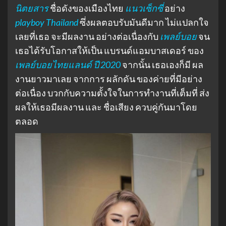
นิตยสาร
ชื่อดังของเมืองไทย
แนวเซ็กซี่
อย่าง
playboy Thailand
ซึ่งผลตอบรับมันดีมาก ไม่แปลกใจ
เลยที่เธอ จะมีผลงาน อย่างต่อเนื่องกับ
เพลย์บอย
จน
เธอได้รับโอกาสให้เป็น แบรนด์แอมบาสเดอร์ ของ
เพลย์บอยไทยแลนด์
ปี 2020
จากนั้น เธอเองก็มี ผล
งานยาวมาเลย จากการ ผลักดัน ของค่ายที่มีอย่าง
ต่อเนื่อง บวกกับความตั้งใจในการทำงานที่เต็มที่ ส่ง
ผลให้เธอมีผลงาน และ ชื่อเสียง ควบคู่กันมาโดย
ตลอด