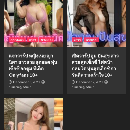
onlyfans
ดารา
นางแบบ
ดารา
นางแบบ
แจกวาร์ป หญิงเนย ญา
เปิดวาร์ป อูม ปันสุข สาว
นิศา สาวสวย สุดฮอต หุ่น
สวย สุดเซ็กซี่ ไฟหน้า
เซ็กซี่ อกตูม ทีเด็ด
กลมโต หุ่นสุดเอ็กซ์ กา
Onlyfans 18+
รันตีความเร้าใจ 18+
December 8, 2023
December 7, 2023
duunom@admin
duunom@admin