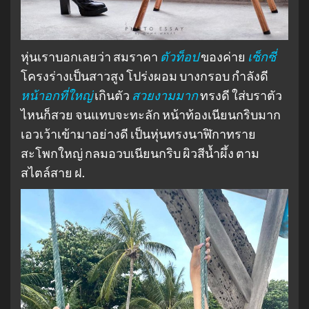
หุ่นเราบอกเลยว่า สมราคา
ตัวท็อป
ของค่าย
เซ็กซี่
โครงร่างเป็นสาวสูง โปร่งผอม บางกรอบ กำลังดี
หน้าอกที่ใหญ่
เกินตัว
สวยงามมาก
ทรงดี ใส่บราตัว
ไหนก็สวย จนแทบจะทะลัก หน้าท้องเนียนกริบมาก
เอวเว้าเข้ามาอย่างดี เป็นหุ่นทรงนาฬิกาทราย
สะโพกใหญ่ กลมอวบเนียนกริบ ผิวสีน้ำผึ้ง ตาม
สไตล์สาย ฝ.