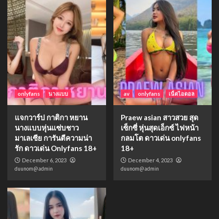
onlyfans
นางแบบ
av
onlyfans
เน็ตไอดอล
แจกวาร์ป กาติกา หยาน
Praew asian สาวสวย สุด
นางแบบหุ่นแซ่บชาว
เซ็กซี่ หุ่นสุดเอ็กซ์ ไฟหน้า
มาเลเซีย การันตีความน่า
กลมโต ดาวเด่น onlyfans
รัก ดาวเด่น Onlyfans 18+
18+
December 6, 2023
December 4, 2023
duunom@admin
duunom@admin