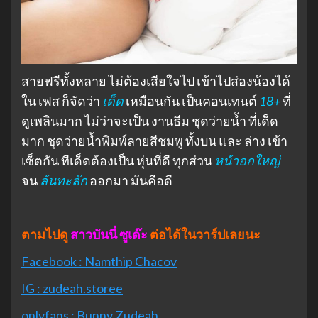
สายฟรีทั้งหลาย ไม่ต้องเสียใจไป เข้าไปส่องน้องได้
ใน เฟส ก็จัดว่า
เด็ด
เหมือนกัน เป็นคอนเทนต์
18+
ที่
ดูเพลินมาก ไม่ว่าจะเป็น งานธีม ชุดว่ายน้ำ ที่เด็ด
มาก ชุดว่ายน้ำพิมพ์ลายสีชมพู ทั้งบน และ ล่าง เข้า
เซ็ตกัน ทีเด็ดต้องเป็น หุ่นที่ดี ทุกส่วน
หน้าอกใหญ่
จน
ล้นทะลัก
ออกมา มันคือดี
ตามไปดู
สาวบันนี่ ซูเด๊ะ
ต่อได้ในวาร์ปเลยนะ
Facebook : Namthip Chacov
IG : zudeah.storee
onlyfans : Bunny Zudeah