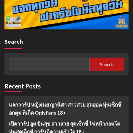
Search
Search
Recent Posts
แจกวาร์ป หญิงเนย ญานิศา สาวสวย สุดฮอต หุ่นเซ็กซี่
อกตูม ทีเด็ด Onlyfans 18+
เปิดวาร์ป อูม ปันสุข สาวสวย สุดเซ็กซี่ ไฟหน้ากลมโต
หุ่นสุดเอ็กซ์ การันตีความเร้าใจ 18+