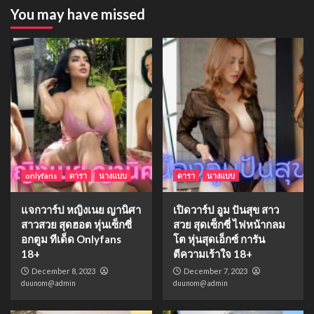
You may have missed
onlyfans
ดารา
นางแบบ
ดารา
นางแบบ
แจกวาร์ป หญิงเนย ญานิศา
เปิดวาร์ป อูม ปันสุข สาว
สาวสวย สุดฮอต หุ่นเซ็กซี่
สวย สุดเซ็กซี่ ไฟหน้ากลม
อกตูม ทีเด็ด Onlyfans
โต หุ่นสุดเอ็กซ์ การัน
18+
ตีความเร้าใจ 18+
December 8, 2023
December 7, 2023
duunom@admin
duunom@admin