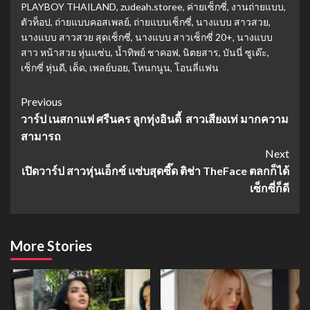
PLAYBOY THAILAND
,
zudeah.storee
,
ค่ายเซ็กซี่
,
งานถ่ายแบบ
,
ตัวท็อป
,
ถ่ายแบบคอสเพลย์
,
ถ่ายแบบเซ็กซี่
,
นางแบบ สาวสวย
,
นางแบบ สาวสวย สุดเซ็กซี่
,
นางแบบ สาวเซ็กซี่ 20+
,
นางแบบ
สาว หน้าสวย หุ่นแซ่บ
,
น้ำทิพย์ ชาคอฟ
,
นิตยสาร
,
บันนี่ ซูเด๊ะ
,
เซ็กซี่ หุ่นดี
,
เด็ด
,
เพลย์บอย
,
โหนกนูน
,
โอนลี่แฟน
Continue
Previous
วาร์ป เนสกาแฟ ศรีนคร ลูกทุ่งอินดี้ สาวเสียงเท่ มากความ
Reading
สามารถ
Next
เปิดวาร์ป สาวหุ่นเอ็กซ์ แซ่บสุดซี๊ด ติช่า TheFace ตลกก็ได้
เซ็กซี่ก็ดี
More Stories