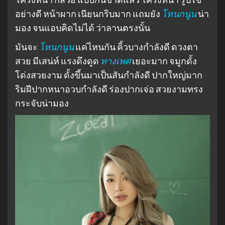
อย่างดี หน้าผาก เนียนกริบมาก แถมยัง
โหนกนูน
น่า
มอง จนแอบคิดไม่ได้ ว่าลานตรงนั้น
มันจะ
โหนกนูน
แค่ไหนกัน คิ้วบางกำลังดี ดวงตา
สวย มีเสน่ห์ แรงดึงดูด
ทางเพศ
เยอะมาก จมูกดั้ง
โด่งสวยงาม ดั้งขึ้นมาเป็นสันกำลังดี ปากใหญ่มาก
ริมฝีปากหนาอวบกำลังดี ร่องปากเจ่อ สวยงามทรง
กระจับน่ามอง