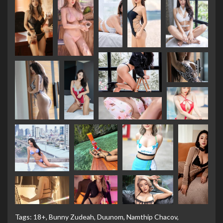
Tags:
18+
,
Bunny Zudeah
,
Duunom
,
Namthip Chacov
,