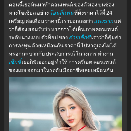
ตอนนี้เธอหันมาทำคอนเทนต์ ของตัวเอง บนช่อง
ทางโซเชียล อย่าง
โอนลี่แฟน
ที่ตั้งราคาไว้ที่ 24
เหรียญ ต่อเดือน ราคานี้ เราบอกเลยว่า
แพงมาก
แต่
ว่าก็ต้อง ยอมรับว่า หากการได้เห็น ภาพคอนเทนต์
ระดับนางแบบ ตัวท็อป ของ
ค่ายเซ็กซี่
เราว่าก็คุ้มค่า
การลงทุน ด้วยเหมือนกัน ราคานี้ ไปหาดูเองไม่ได้
หรอกนะ บวกกับ ประสบการณ์ ในวงการ ทำงาน
เซ็กซี่
เธอก็มีเยอะอยู่ ทำให้ การครีเอต คอนเทนต์
ของเธอ ออกมาในระดับ มืออาชีพเลยเหมือนกัน