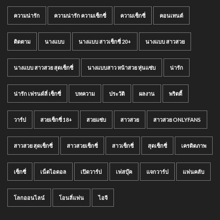
ความน่ารัก
ความน่ารัก ความเซ็กซี่
ความเซ็กซี่
คอนเทนต์
ติดตาม
นางแบบ
นางแบบ สาวเซ็กซี่ 20+
นางแบบ สาวสวย
นางแบบ สาวสวย สุดเซ็กซี่
นางแบบสาว หน้าสวย หุ่นแซ่บ
น่ารัก
น่ารัก เฟรนด์ลี่ เซ็กซี่
บทความ
ประวัติ
ผลงาน
พริตตี้
วาร์ป
สวยเซ็กซี่ 18+
สวยแซ่บ
สาวสวย
สาวสวย ONLYFANS
สาวสวย สุดเซ็กซี่
สาวสวยเซ็กซี่
สาวเซ็กซี่
สุดเซ็กซี่
เครดิตภาพ
เซ็กซี่
เน็ตไอดอล
เปิดวาร์ป
เฟสบุ๊ค
แจกวาร์ป
แฟนคลับ
โลกออนไลน์
โอนลี่แฟน
ไอจี