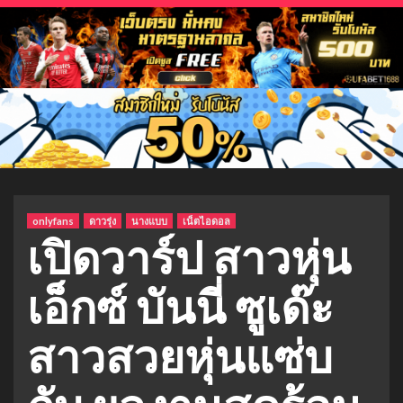
onlyfans
ดาวรุ่ง
นางแบบ
เน็ตไอดอล
เปิดวาร์ป สาวหุ่น
เอ็กซ์ บันนี่ ซูเด๊ะ
สาวสวยหุ่นแซ่บ