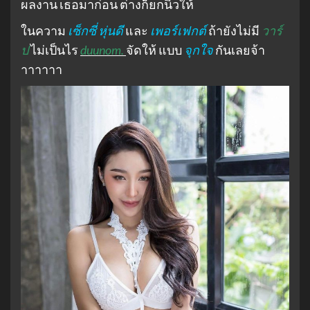
ผลงาน เธอมาก่อน ต่างก็ยกนิ้วให้
ในความ
เซ็กซี่ หุ่นดี
และ
เพอร์เฟกต์
ถ้ายังไม่มี
วาร์
ป
ไม่เป็นไร
duunom.
จัดให้ แบบ
จุกใจ
กันเลยจ้า
าาาาาา