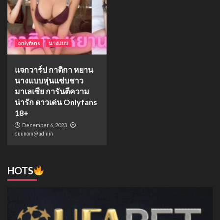
onlyfans
นางแบบ
แจกวาร์ป กาติกา หยาน
นางแบบหุ่นแซ่บชาว
มาเลเซีย การันตีความ
น่ารัก ดาวเด่น Onlyfans
18+
December 6, 2023
duunom@admin
HOTS