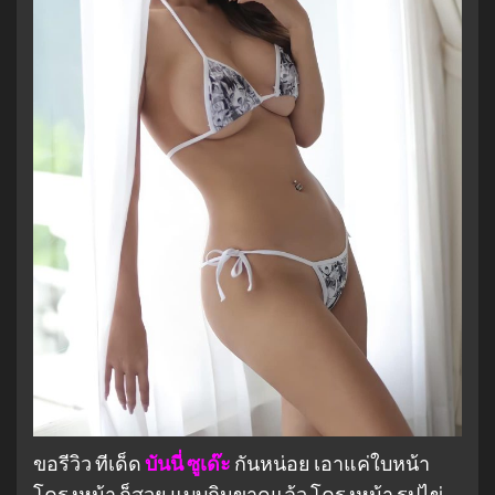
ขอรีวิว ทีเด็ด
บันนี่ ซูเด๊ะ
กันหน่อย เอาแค่ใบหน้า
โครงหน้า ก็สวย แบบกินขาดแล้ว โครงหน้า รูปไข่